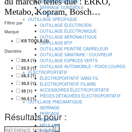
du marché telles que : ERKO,
SERRAGE BRIDAGE
SERRAGE CONTRÔLE
Metabo, Kopram, Bosch…
VISSAGE
OUTILLAGE SPÉCIFIQUE
Filtrer par
OUTILLAGE ÉLECTRICIEN
OUTILLAGE ÉLECTRONIQUE
Marque
OUTILLAGE AÉRONAUTIQUE
KS TOOLS
(
2
)
OUTILLAGE BTP
OUTILLAGE PEINTRE CARRELEUR
Diamètre
OUTILLAGE SANITAIRE / COUVREUR
20,4
(
1
)
OUTILLAGE ESPACES VERTS
OUTILLAGE AUTOMOBILE / POIDS LOURDS
22,5
(
1
)
ÉLECTROPORTATIF
28,3
(
1
)
ÉLECTROPORTATIF SANS FIL
30,5
(
1
)
ÉLECTROPORTATIF FILAIRE
ACCESSOIRES ÉLECTROPORTATIF
35
(
1
)
PIÈCES DÉTACHÉES ÉLECTROPORTATIF
50,5
(
1
)
OUTILLAGE PNEUMATIQUE
SERRAGE
Résultats pour :
PERCAGE
VISSAGE
MEULAGE
RÉFÉRENCE,
PONCAGE