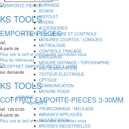
MOT-
BURINAGE
CLÉS
SCIAGE
KS TOOLS
PISTOLET
DIVERS
ACCESSOIRES
EMPORTE-PIÈCES
OUTILS DE MESURE ET CONTRÔLE
MESURES COURTES / LONGUES
réf.
METROLOGIE
À partir de
CONTRÔLE TRACAGE
Pour voir le tarif et commander connectez-vous
MARQUAGE
Plus de références
MESURE DISTANCE / TOPOGRAPHIE
INSTRUMENTATION
sur demande
TESTEUR ÉLECTRIQUE
OPTIQUE
KS TOOLS
COMMUNICATION
MESURE POIDS
USINAGE
COFFRET EMPORTE-PIECES 3-30MM
ABRASIFS
TRONCONNAGE / MEULAGE
réf.
129.0100
ABRASIFS APPLIQUÉS
À partir de
RECTIFICATION
Pour voir le tarif et commander connectez-vous
BROSSES INDUSTRIELLES