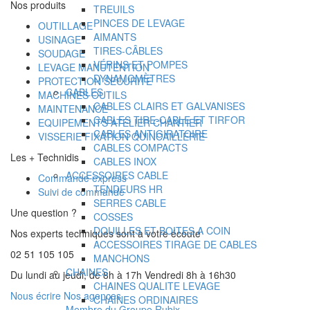
Nos produits
TREUILS
PINCES DE LEVAGE
OUTILLAGE
AIMANTS
USINAGE
TIRES-CÂBLES
SOUDAGE
VÉRINS ET POMPES
LEVAGE MANUTENTION
DYNAMOMÈTRES
PROTECTION SECURITE
CABLES
MACHINES OUTILS
CABLES CLAIRS ET GALVANISES
MAINTENANCE
CABLES TIRE-CABLE ET TIRFOR
EQUIPEMENTS ATELIER CHANTIER
CABLES ANTIGIRATOIRE
VISSERIE FIXATION QUINCAILLERIE
CABLES COMPACTS
Les + Technidis
CABLES INOX
ACCESSOIRES CABLE
Commande express
TENDEURS HR
Suivi de commande
SERRES CABLE
Une question ?
COSSES
DOUILLES ET BOITES A COIN
Nos experts techniques sont à votre écoute
ACCESSOIRES TIRAGE DE CABLES
02 51 105 105
MANCHONS
CHAINES
Du lundi au jeudi, de 8h à 17h Vendredi 8h à 16h30
CHAINES QUALITE LEVAGE
Nous écrire
Nos agences
CHAINES ORDINAIRES
Membre du Groupe Rubix