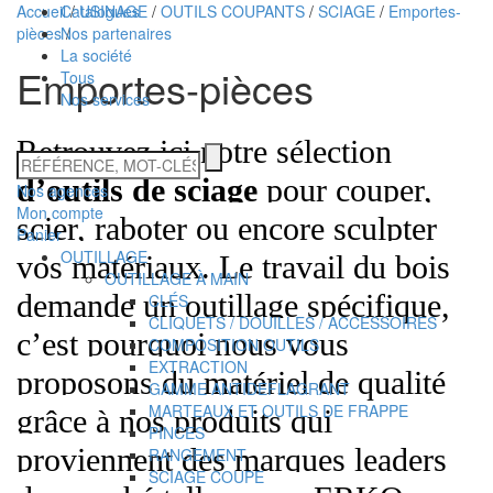
Accueil
Catalogues
/
USINAGE
/
OUTILS COUPANTS
/
SCIAGE
/
Emportes-
pièces
Nos partenaires
/
La société
Emportes-pièces
Tous
Nos services
Retrouvez ici notre sélection
Technidis
RÉFÉRENCE,
MOT-
d’outils de sciage
pour couper,
Docks
Nos agences
CLÉS
Mon compte
scier, raboter ou encore sculpter
Maritimes
Panier
OUTILLAGE
vos matériaux. Le travail du bois
OUTILLAGE À MAIN
demande un outillage spécifique,
CLÉS
CLIQUETS / DOUILLES / ACCESSOIRES
c’est pourquoi nous vous
COMPOSITION OUTILS
EXTRACTION
proposons du matériel de qualité
GAMME ANTIDEFLAGRANT
MARTEAUX ET OUTILS DE FRAPPE
grâce à nos produits qui
PINCES
proviennent des marques leaders
RANGEMENT
SCIAGE COUPE