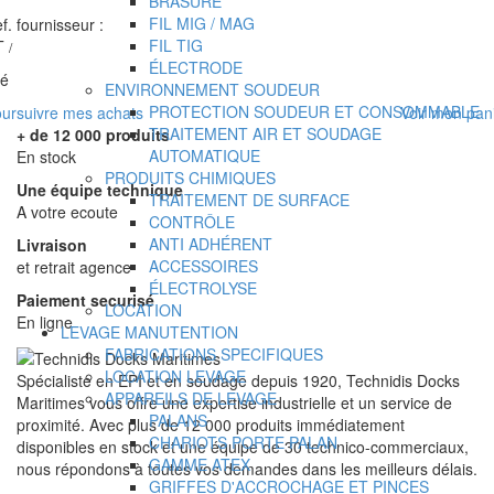
BRASURE
FIL MIG / MAG
f. fournisseur :
FIL TIG
T
/
ÉLECTRODE
té
ENVIRONNEMENT SOUDEUR
PROTECTION SOUDEUR ET CONSOMMABLE
ursuivre mes achats
Voir mon pan
TRAITEMENT AIR ET SOUDAGE
+ de 12 000 produits
AUTOMATIQUE
En stock
PRODUITS CHIMIQUES
Une équipe technique
TRAITEMENT DE SURFACE
A votre ecoute
CONTRÔLE
ANTI ADHÉRENT
Livraison
ACCESSOIRES
et retrait agence
ÉLECTROLYSE
Paiement securisé
LOCATION
En ligne
LEVAGE MANUTENTION
FABRICATIONS SPECIFIQUES
LOCATION LEVAGE
Spécialiste en EPI et en soudage depuis 1920, Technidis Docks
APPAREILS DE LEVAGE
Maritimes vous offre une expertise industrielle et un service de
PALANS
proximité. Avec plus de 12 000 produits immédiatement
CHARIOTS PORTE PALAN
disponibles en stock et une équipe de 30 technico-commerciaux,
GAMME ATEX
nous répondons à toutes vos demandes dans les meilleurs délais.
GRIFFES D'ACCROCHAGE ET PINCES