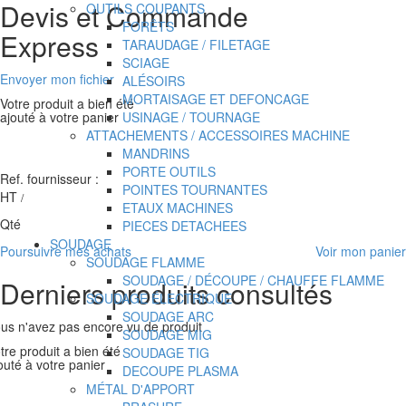
Devis et Commande
OUTILS COUPANTS
FORÊTS
Express
TARAUDAGE / FILETAGE
SCIAGE
Envoyer mon fichier
ALÉSOIRS
MORTAISAGE ET DEFONCAGE
Votre produit a bien été
USINAGE / TOURNAGE
ajouté à votre panier
ATTACHEMENTS / ACCESSOIRES MACHINE
MANDRINS
PORTE OUTILS
Ref. fournisseur :
POINTES TOURNANTES
HT
/
ETAUX MACHINES
Qté
PIECES DETACHEES
SOUDAGE
Poursuivre mes achats
Voir mon panier
SOUDAGE FLAMME
SOUDAGE / DÉCOUPE / CHAUFFE FLAMME
Derniers produits consultés
SOUDAGE ÉLECTRIQUE
SOUDAGE ARC
us n'avez pas encore vu de produit
SOUDAGE MIG
tre produit a bien été
SOUDAGE TIG
outé à votre panier
DECOUPE PLASMA
MÉTAL D'APPORT