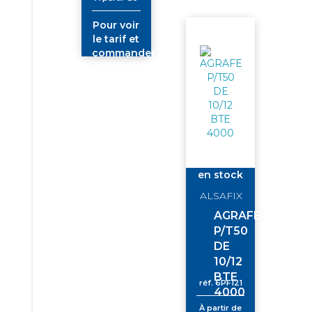
connectez-
vous
Pour voir
le tarif et
commander
connectez-
vous
en stock
ALSAFIX
AGRAFE
P/T50
DE
10/12
BTE
réf.
6PF121
4000
À partir de