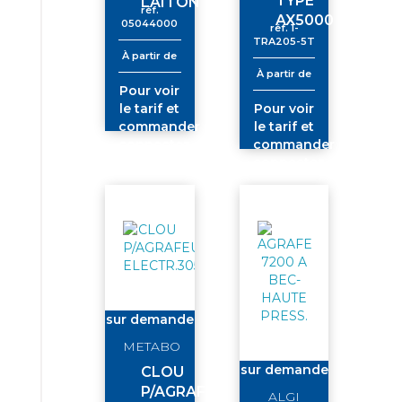
TYPE
LAITON
réf.
AX5000
05044000
réf.
1-
TRA205-5T
À partir de
À partir de
Pour voir
le tarif et
Pour voir
commander
le tarif et
connectez-
commander
vous
connectez-
vous
sur demande
METABO
sur demande
CLOU
P/AGRAFEUSE
ALGI