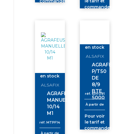
commander
le tarif et
connectez-
commander
vous
connectez-
vous
en stock
ALSAFIX
AGRAFE
P/T50
en stock
DE
8/9
ALSAFIX
BTE
AGRAFEUSE
réf.
6PF091
5000
MANUELLE
À partir de
10/14
M1
Pour voir
le tarif et
réf.
MTPF14
commander
À partir de