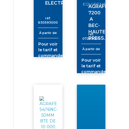
ELECTR.30593
EQUIPEMENTS
AGRAFE
7200
réf.
A
630593000
BEC-
HAUTE
À partir de
réf.
PRESS.
07203000
Pour voir
À partir de
le tarif et
commander
Pour voir
connectez-
le tarif et
vous
commander
connectez-
vous