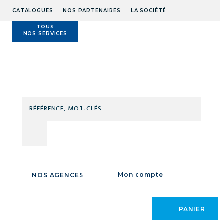
CATALOGUES
NOS PARTENAIRES
LA SOCIÉTÉ
TOUS
NOS SERVICES
Technidis
Docks
Maritimes
RÉFÉ
MOT
Accueil
/
VISSERIE FIXATION QUINCAILLERIE
/
FIXATION / RIVETAGE
/
CLÉS
AGRAFAGE / CLOUAGE
/
AGRAFAGE /
CLOUAGE
Mon compte
NOS AGENCES
CATÉGORIE
PANIER