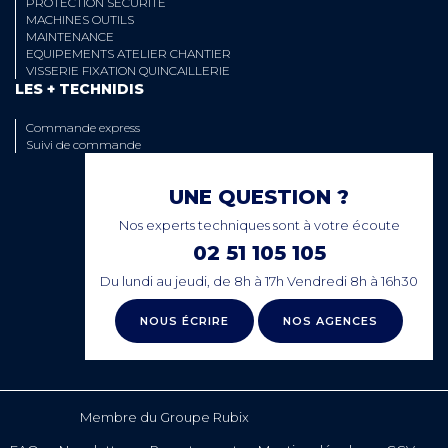
PROTECTION SECURITE
MACHINES OUTILS
MAINTENANCE
EQUIPEMENTS ATELIER CHANTIER
VISSERIE FIXATION QUINCAILLERIE
LES + TECHNIDIS
Commande express
Suivi de commande
UNE QUESTION ?
Nos experts techniques sont à votre écoute
02 51 105 105
Du lundi au jeudi, de 8h à 17h Vendredi 8h à 16h30
NOUS ÉCRIRE
NOS AGENCES
Membre du Groupe Rubix