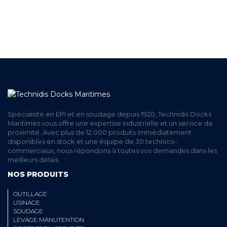
ET RETRAIT AGENCE
PAIEMENT SECURISÉ
EN LIGNE
Spécialiste en EPI et en soudage depuis 1920, Technidis Docks
Maritimes vous offre une expertise industrielle et un service de
proximité. Avec plus de 12 000 produits immédiatement
disponibles en stock et une équipe de 30 technico-
commerciaux, nous répondons à toutes vos demandes dans les
meilleurs délais.
NOS PRODUITS
OUTILLAGE
USINAGE
SOUDAGE
LEVAGE MANUTENTION