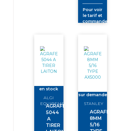
Pour voir
le tarif et
commander
connectez-
vous
en stock
sur demande
ALGI
EQUIPEMENTS
STANLEY
AGRAFE
AGRAFE
5044
8MM
A
5/16
TIRER