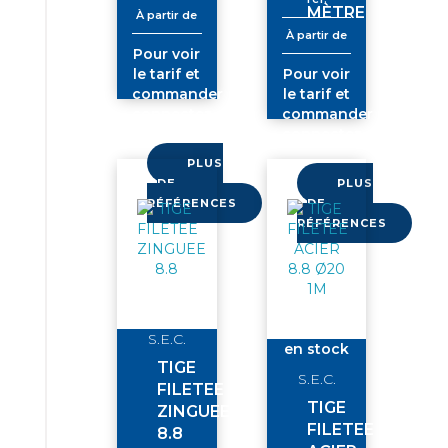
MÈTRE
À partir de
À partir de
Pour voir
le tarif et
Pour voir
commander
le tarif et
connectez-
commander
vous
connectez-
vous
PLUS
DE
PLUS
RÉFÉRENCES
DE
RÉFÉRENCES
S.E.C.
en stock
TIGE
S.E.C.
FILETEE
TIGE
ZINGUEE
FILETEE
8.8