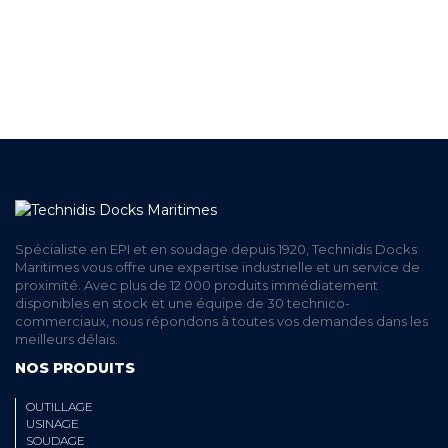
LIVRAISON
ET RETRAIT AGENCE
PAIEMENT SECURISÉ
EN LIGNE
Spécialiste en EPI et en soudage depuis 1920, Technidis Docks
Maritimes vous offre une expertise industrielle et un service de
proximité. Avec plus de 12 000 produits immédiatement
disponibles en stock et une équipe de 30 technico-
commerciaux, nous répondons à toutes vos demandes dans les
meilleurs délais.
NOS PRODUITS
OUTILLAGE
USINAGE
SOUDAGE