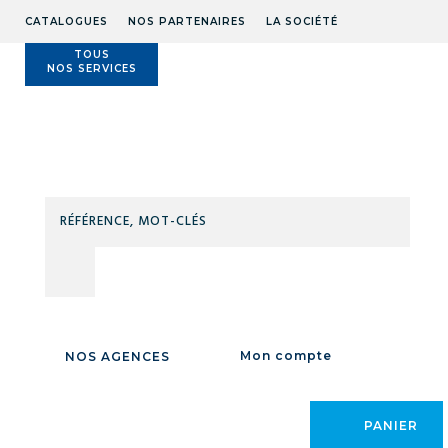
CATALOGUES
NOS PARTENAIRES
LA SOCIÉTÉ
TOUS
NOS SERVICES
Technidis
Docks
Maritimes
RÉFÉ
MOT
Accueil
/
VISSERIE FIXATION QUINCAILLERIE
/
FIXATION / RIVETAGE
/
CLÉS
SCELLEMENT CHIMIQUE
/
SCELLEMENT
CHIMIQUE
Mon compte
NOS AGENCES
CATÉGORIE
PANIER