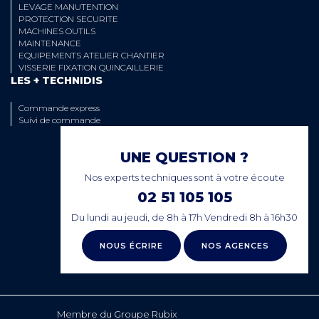
LEVAGE MANUTENTION
PROTECTION SECURITE
MACHINES OUTILS
MAINTENANCE
EQUIPEMENTS ATELIER CHANTIER
VISSERIE FIXATION QUINCAILLERIE
LES + TECHNIDIS
Commande express
Suivi de commande
UNE QUESTION ?
Nos experts techniques sont à votre écoute
02 51 105 105
Du lundi au jeudi, de 8h à 17h Vendredi 8h à 16h30
NOUS ÉCRIRE
NOS AGENCES
Membre du Groupe Rubix