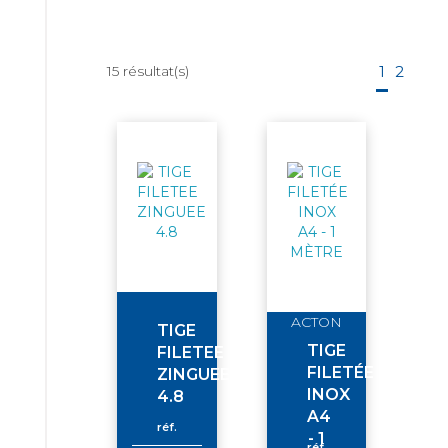
15
résultat(s)
1
2
ACTON
TIGE
TIGE
FILETEE
FILETÉE
ZINGUEE
INOX
4.8
A4
réf.
- 1
réf.