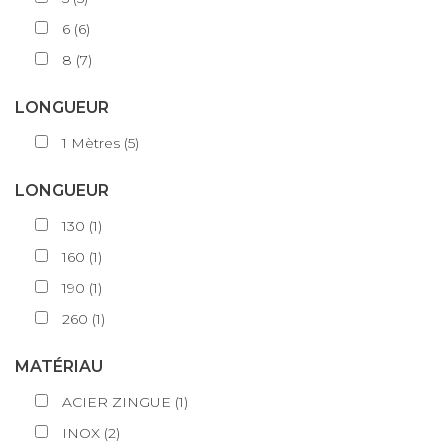
6
(
6
)
8
(
7
)
LONGUEUR
1
Mètres
(
5
)
LONGUEUR
130
(
1
)
160
(
1
)
190
(
1
)
260
(
1
)
MATÉRIAU
ACIER ZINGUE
(
1
)
INOX
(
2
)