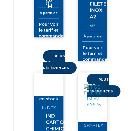
réf.
FILETEE
1M
INOX
À partir de
A2
Pour voir
réf.
le tarif et
commander
À partir de
connectez-
vous
Pour voir
le tarif et
PLUS
commander
DE
connectez-
RÉFÉRENCES
vous
PLUS
DE
RÉFÉRENCES
en stock
INDEX
IND
CARTOUCHE
SPARTEX
CHIMIQUE