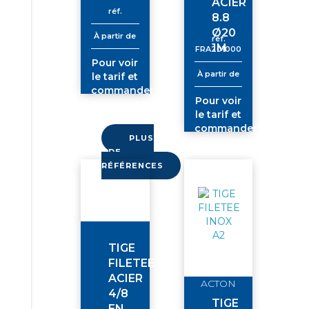
ACIER
réf.
8.8
Ø20
À partir de
réf.
1M
FRA201000
Pour voir
À partir de
le tarif et
commander
Pour voir
connectez-
le tarif et
vous
commander
PLUS
connectez-
DE
vous
RÉFÉRENCES
TIGE
FILETEE
ACIER
ACTON
4/8
TIGE
EN