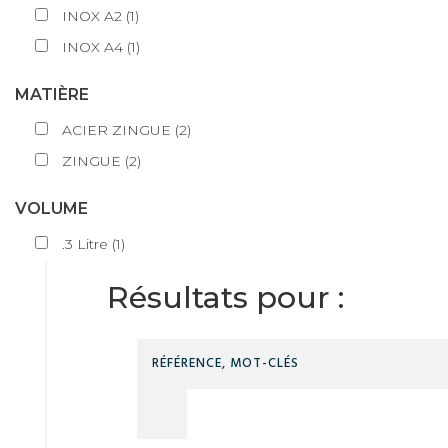
INOX A2
(
1
)
INOX A4
(
1
)
MATIÈRE
ACIER ZINGUE
(
2
)
ZINGUE
(
2
)
VOLUME
.3
Litre
(
1
)
Résultats pour :