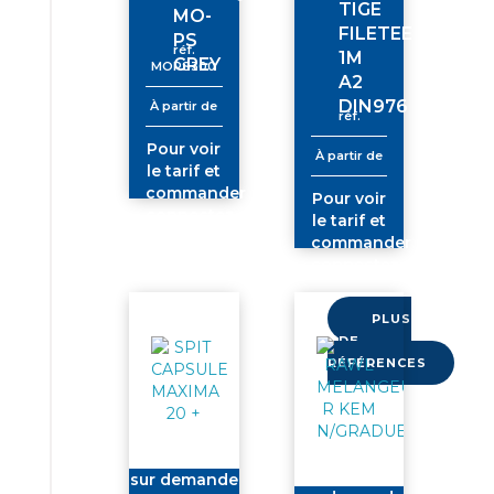
TIGE
MO-
FILETEE
PS
réf.
1M
GREY
MOPS300
A2
DIN976
À partir de
réf.
Pour voir
À partir de
le tarif et
commander
Pour voir
connectez-
le tarif et
vous
commander
connectez-
vous
PLUS
DE
RÉFÉRENCES
sur demande