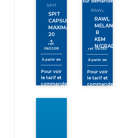
sur demande
SPIT
RAWL
SPIT
RAWL
CAPSULE
MELANGEUR
MAXIMA
R
20
KEM
+
réf.
N/GRADUE
060208
réf.
04750
À partir de
À partir de
Pour voir
Pour voir
le tarif et
le tarif et
commander
commander
connectez-
connectez-
vous
vous