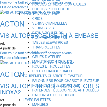
Pour voir le tarif et commander connectez-vous
POULIES ET REAS POUR CABLES
Plus de références
POULIES POUR CORDE
MANUTENTION AU SOL
CRICS
ACTON
VERINS CHANDELLES
VERINS A VIS
PATINS ROULEURS
VIS AUTOPERCEUSE TH À EMBASE
ROULEURS EXPRESS
TABLES ELEVATRICES
réf.
TRANSPALETTES
À partir de
GERBEURS
Pour voir le tarif et commander connectez-vous
GRUES D'ATELIER
Plus de références
MANUTENTION DE FUTS
ROUES ET ROULETTES
ROLL / CHARIOT / DIABLE
ACTON
EQUIPEMENTS CHARIOT ELEVATEUR
PALONNIERS POUR CHARIOT ELEVATEUR
VIS AUTOPERCEUSE TCYL. 6LOBES
POTENCES TÉLESCOPIQUES
INOXA2
POTENCES TÉLESCOPIQUE ARTICULÉES
RALLONGES DE FOURCHE
LEVES PALETTES
réf.
MANUELS
À partir de