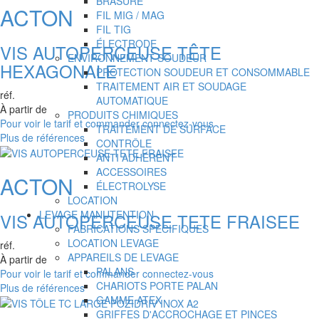
BRASURE
ACTON
FIL MIG / MAG
FIL TIG
ÉLECTRODE
VIS AUTOPERCEUSE TÊTE
ENVIRONNEMENT SOUDEUR
HEXAGONALE
PROTECTION SOUDEUR ET CONSOMMABLE
TRAITEMENT AIR ET SOUDAGE
réf.
AUTOMATIQUE
À partir de
PRODUITS CHIMIQUES
Pour voir le tarif et commander connectez-vous
TRAITEMENT DE SURFACE
Plus de références
CONTRÔLE
ANTI ADHÉRENT
ACCESSOIRES
ACTON
ÉLECTROLYSE
LOCATION
LEVAGE MANUTENTION
VIS AUTOPERCEUSE TETE FRAISEE
FABRICATIONS SPECIFIQUES
LOCATION LEVAGE
réf.
APPAREILS DE LEVAGE
À partir de
PALANS
Pour voir le tarif et commander connectez-vous
CHARIOTS PORTE PALAN
Plus de références
GAMME ATEX
GRIFFES D'ACCROCHAGE ET PINCES