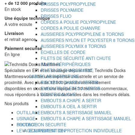
+ de 12 000 produits
DRISSES POLYPROPYLENE
En stock
DRISSES POLYAMIDE
DRISSES FLUO
Une équipe technique
CORDES A POULIE POLYPROPYLENE
A votre ecoute
CORDES A POULIE CHANVRE
Livraison
AUSSIERES POLYPROPYLENE 8 TORONS
et retrait agence
AUSSIERES NYLON ET POLYESTER 8 TORONS
AUSSIERES POLYMIX 8 TORONS
Paiement securisé
ECHELLES DE CORDE
En ligne
FILETS DE SÉCURITÉ ANTI CHUTE
FILETS PÉRIPHÉRIQUES
Spécialiste en EPI et en soudage depuis 1920, Technidis Docks
FILETS DE CHARGEMENT
Maritimes vous offre une expertise industrielle et un service de
CABLES ARCHITECTURE
proximité. Avec plus de 12 000 produits immédiatement
RIDOIRS A CHAPE A SERTIR
disponibles en stock et une équipe de 30 technico-commerciaux,
EMBOUTS FILETES A SERTIR
nous répondons à toutes vos demandes dans les meilleurs délais.
DROITE/GAUCHE
EMBOUTS A CHAPE A SERTIR
Nos produits
EMBOUTS A OEIL A SERTIR
OUTILLAGE
EMBOUTS A SERTISSAGE MANUEL
USINAGE
EMBOUTS A CHAPE A SERTISSAGE MANUEL
SOUDAGE
PROTECTION SECURITE
LEVAGE MANUTENTION
EQUIPEMENT DE PROTECTION INDIVIDUELLE