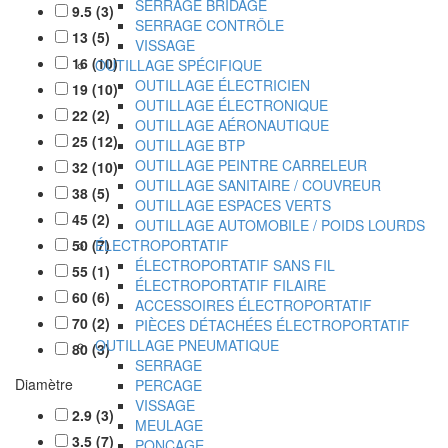
SERRAGE BRIDAGE
9.5
(
3
)
SERRAGE CONTRÔLE
13
(
5
)
VISSAGE
16
(
10
)
OUTILLAGE SPÉCIFIQUE
OUTILLAGE ÉLECTRICIEN
19
(
10
)
OUTILLAGE ÉLECTRONIQUE
22
(
2
)
OUTILLAGE AÉRONAUTIQUE
25
(
12
)
OUTILLAGE BTP
OUTILLAGE PEINTRE CARRELEUR
32
(
10
)
OUTILLAGE SANITAIRE / COUVREUR
38
(
5
)
OUTILLAGE ESPACES VERTS
45
(
2
)
OUTILLAGE AUTOMOBILE / POIDS LOURDS
50
(
ÉLECTROPORTATIF
7
)
ÉLECTROPORTATIF SANS FIL
55
(
1
)
ÉLECTROPORTATIF FILAIRE
60
(
6
)
ACCESSOIRES ÉLECTROPORTATIF
70
(
2
)
PIÈCES DÉTACHÉES ÉLECTROPORTATIF
OUTILLAGE PNEUMATIQUE
80
(
3
)
SERRAGE
Diamètre
PERCAGE
VISSAGE
2.9
(
3
)
MEULAGE
3.5
(
7
)
PONCAGE