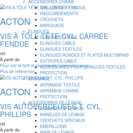
ACCESSOIRES CHAINE
MAILLES DE TETE
RACCORDEMENTS
ACTON
CROCHETS
MARQUAGE
ELINGUES
VIS À TÔLE TÊTE CYL. CARRÉE
ELINGUES CHAINE
FENDUE
ELINGUES CABLE
ELINGUES TEXTILES
réf.
ELINGUES RONDES ET PLATES MULTIBRINS
À partir de
ESTROPES CABLE
Pour voir le tarif et commander connectez-vous
ACCESSOIRES POUR ELINGUES TEXTILES
Plus de références
PROTECTION
ARRIMAGE
ARRIMAGE TEXTILE
ACTON
ARRIMAGE CHAINE
PROTECTION
ACCESSOIRES DE LEVAGE
VIS AUTOPERCEUSES T. CYL.
ANNEAUX DE LEVAGE
PHILLIPS
MANILLES DE LEVAGE
CROCHETS SPECIAUX
réf.
EMERILLONS
À partir de
MAIN DE LEVAGE