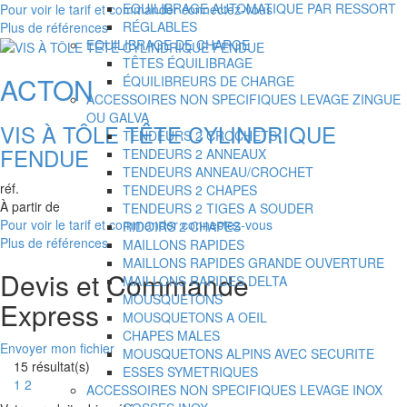
EQUILIBRAGE AUTOMATIQUE PAR RESSORT
Pour voir le tarif et commander connectez-vous
RÉGLABLES
Plus de références
EQUILIBRAGE DE CHARGE
TÊTES ÉQUILIBRAGE
ACTON
ÉQUILIBREURS DE CHARGE
ACCESSOIRES NON SPECIFIQUES LEVAGE ZINGUE
OU GALVA
VIS À TÔLE TÊTE CYLINDRIQUE
TENDEURS 2 CROCHETS
FENDUE
TENDEURS 2 ANNEAUX
TENDEURS ANNEAU/CROCHET
réf.
TENDEURS 2 CHAPES
À partir de
TENDEURS 2 TIGES A SOUDER
Pour voir le tarif et commander connectez-vous
RIDOIRS 2 CHAPES
Plus de références
MAILLONS RAPIDES
MAILLONS RAPIDES GRANDE OUVERTURE
Devis et Commande
MAILLONS RAPIDES DELTA
MOUSQUETONS
Express
MOUSQUETONS A OEIL
CHAPES MALES
Envoyer mon fichier
MOUSQUETONS ALPINS AVEC SECURITE
15
résultat(s)
ESSES SYMETRIQUES
1
2
ACCESSOIRES NON SPECIFIQUES LEVAGE INOX