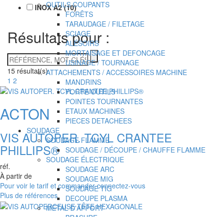
OUTILS COUPANTS
INOX A2
(
10
)
FORÊTS
TARAUDAGE / FILETAGE
Résultats pour :
SCIAGE
ALÉSOIRS
MORTAISAGE ET DEFONCAGE
RÉFÉRENCE,
USINAGE / TOURNAGE
MOT-
15
résultat(s)
ATTACHEMENTS / ACCESSOIRES MACHINE
CLÉS
1
2
MANDRINS
PORTE OUTILS
POINTES TOURNANTES
ACTON
ETAUX MACHINES
PIECES DETACHEES
SOUDAGE
VIS AUTOPER. TCYL CRANTEE
SOUDAGE FLAMME
PHILLIPS®
SOUDAGE / DÉCOUPE / CHAUFFE FLAMME
SOUDAGE ÉLECTRIQUE
réf.
SOUDAGE ARC
À partir de
SOUDAGE MIG
Pour voir le tarif et commander connectez-vous
SOUDAGE TIG
Plus de références
DECOUPE PLASMA
MÉTAL D'APPORT