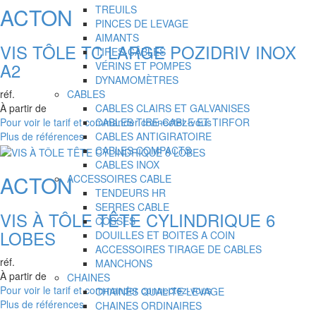
TREUILS
ACTON
PINCES DE LEVAGE
AIMANTS
VIS TÔLE TC LARGE POZIDRIV INOX
TIRES-CÂBLES
A2
VÉRINS ET POMPES
DYNAMOMÈTRES
CABLES
réf.
CABLES CLAIRS ET GALVANISES
À partir de
CABLES TIRE-CABLE ET TIRFOR
Pour voir le tarif et commander connectez-vous
CABLES ANTIGIRATOIRE
Plus de références
CABLES COMPACTS
CABLES INOX
ACTON
ACCESSOIRES CABLE
TENDEURS HR
SERRES CABLE
VIS À TÔLE TÊTE CYLINDRIQUE 6
COSSES
LOBES
DOUILLES ET BOITES A COIN
ACCESSOIRES TIRAGE DE CABLES
réf.
MANCHONS
À partir de
CHAINES
Pour voir le tarif et commander connectez-vous
CHAINES QUALITE LEVAGE
Plus de références
CHAINES ORDINAIRES