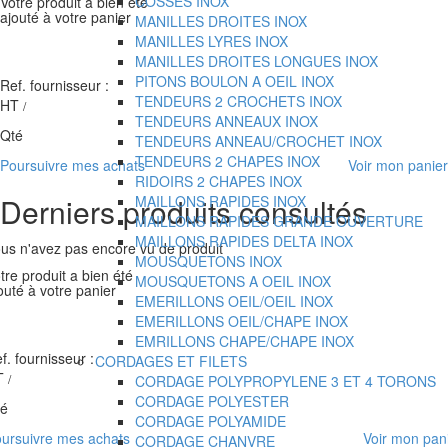
COSSES INOX
Votre produit a bien été
ajouté à votre panier
MANILLES DROITES INOX
MANILLES LYRES INOX
MANILLES DROITES LONGUES INOX
PITONS BOULON A OEIL INOX
Ref. fournisseur :
TENDEURS 2 CROCHETS INOX
HT
/
TENDEURS ANNEAUX INOX
Qté
TENDEURS ANNEAU/CROCHET INOX
TENDEURS 2 CHAPES INOX
Poursuivre mes achats
Voir mon panier
RIDOIRS 2 CHAPES INOX
Derniers produits consultés
MAILLONS RAPIDES INOX
MAILLONS RAPIDES GRANDE OUVERTURE
MAILLONS RAPIDES DELTA INOX
us n'avez pas encore vu de produit
MOUSQUETONS INOX
tre produit a bien été
MOUSQUETONS A OEIL INOX
outé à votre panier
EMERILLONS OEIL/OEIL INOX
EMERILLONS OEIL/CHAPE INOX
EMRILLONS CHAPE/CHAPE INOX
f. fournisseur :
CORDAGES ET FILETS
T
/
CORDAGE POLYPROPYLENE 3 ET 4 TORONS
CORDAGE POLYESTER
té
CORDAGE POLYAMIDE
ursuivre mes achats
Voir mon pan
CORDAGE CHANVRE