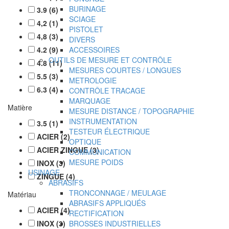
BURINAGE
3.9
(
6
)
SCIAGE
4,2
(
1
)
PISTOLET
4,8
(
3
)
DIVERS
4.2
(
9
)
ACCESSOIRES
OUTILS DE MESURE ET CONTRÔLE
4.8
(
11
)
MESURES COURTES / LONGUES
5.5
(
3
)
METROLOGIE
6.3
(
4
)
CONTRÔLE TRACAGE
MARQUAGE
Matière
MESURE DISTANCE / TOPOGRAPHIE
INSTRUMENTATION
3.5
(
1
)
TESTEUR ÉLECTRIQUE
ACIER
(
2
)
OPTIQUE
ACIER ZINGUE
(
3
)
COMMUNICATION
MESURE POIDS
INOX
(
3
)
USINAGE
ZINGUE
(
4
)
ABRASIFS
TRONCONNAGE / MEULAGE
Matériau
ABRASIFS APPLIQUÉS
ACIER
(
4
)
RECTIFICATION
INOX
(
3
)
BROSSES INDUSTRIELLES