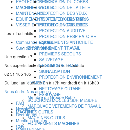
PROTECTION SECURITE
PROTECTION DU CORPS
MACHINES OUTILS
PROTECTION DE LA TETE
MAINTENANCE
PROTECTION DES YEUX
EQUIPEMENTS ATELIER CHANTIER
PROTECTION DES MAINS
VISSERIE FIXATION QUINCAILLERIE
PROTECTION DES PIEDS
PROTECTION AUDITIVE
Les + Technidis
PROTECTION RESPIRATOIRE
Commande express
EQUIPEMENTS ANTICHUTE
Suivi de commande
ENVIRONNEMENT TRAVAIL
PREMIERS SECOURS
Une question ?
SAUVETAGE
Nos experts techniques sont à votre écoute
ERGONOMIE TRAVAIL
SIGNALISATION
02 51 105 105
PROTECTION ENVIRONNEMENT
Du lundi au jeudi, de 8h à 17h Vendredi 8h à 16h30
HYGIENE
NETTOYAGE CUTANE
Nous écrire
Nos agences
ESSUYAGE
Membre du Groupe Rubix
BOUCHONS MOULÉS SUR-MESURE
FAQ
MARQUAGE VETEMENTS DE TRAVAIL
Newsletter
MACHINES OUTILS
Recrutement
MACHINES-OUTILS
Mentions légales
EQUIPEMENTS MACHINES
CGV
MAINTENANCE