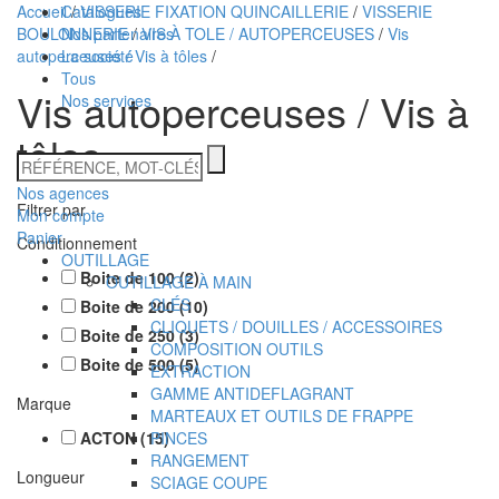
Accueil
Catalogues
/
VISSERIE FIXATION QUINCAILLERIE
/
VISSERIE
BOULONNERIE
Nos partenaires
/
VIS À TOLE / AUTOPERCEUSES
/
Vis
autoperceuses / Vis à tôles
La société
/
Tous
Vis autoperceuses / Vis à
Nos services
tôles
Technidis
RÉFÉRENCE,
MOT-
Docks
Nos agences
CLÉS
Filtrer par
Mon compte
Maritimes
Panier
Conditionnement
OUTILLAGE
Boite de 100
(
2
)
OUTILLAGE À MAIN
CLÉS
Boite de 200
(
10
)
CLIQUETS / DOUILLES / ACCESSOIRES
Boite de 250
(
3
)
COMPOSITION OUTILS
Boite de 500
(
5
)
EXTRACTION
GAMME ANTIDEFLAGRANT
Marque
MARTEAUX ET OUTILS DE FRAPPE
ACTON
(
15
PINCES
)
RANGEMENT
Longueur
SCIAGE COUPE