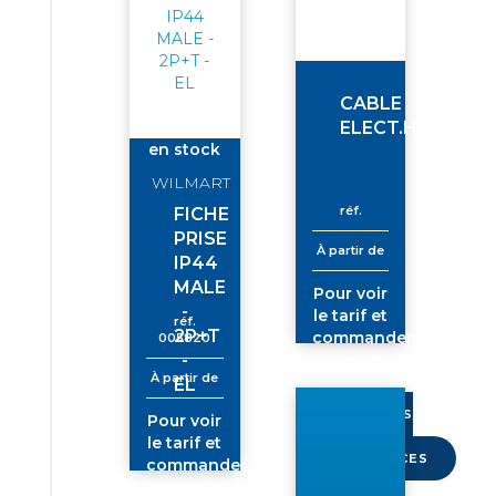
CABLE
ELECT.HO7RNF
en stock
WILMART
réf.
FICHE
PRISE
À partir de
IP44
MALE
Pour voir
-
le tarif et
réf.
2P+T
commander
005820
-
connectez-
À partir de
vous
EL
PLUS
Pour voir
DE
le tarif et
RÉFÉRENCES
commander
connectez-