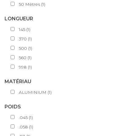
50
Mètres
(
1
)
LONGUEUR
145
(
1
)
370
(
1
)
500
(
1
)
560
(
1
)
998
(
1
)
MATÉRIAU
ALUMINIUM
(
1
)
POIDS
.045
(
1
)
.058
(
1
)