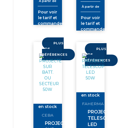
À partir de
À partir de
Pour voir
le tarif et
Pour voir
commander
le tarif et
connectez-
commander
vous
connectez-
vous
PLUS
DE
PLUS
RÉFÉRENCES
DE
RÉFÉRENCES
en stock
FAHERMA
en stock
PROJECTEUR
CEBA
TELESCOPIQUE
PROJECTEUR
LED