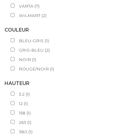
VARTA
(
7
)
WILMART
(
2
)
COULEUR
BLEU-GRIS
(
1
)
GRIS-BLEU
(
2
)
NOIR
(
1
)
ROUGE/NOIR
(
1
)
HAUTEUR
3.2
(
1
)
12
(
1
)
158
(
1
)
263
(
1
)
380
(
1
)