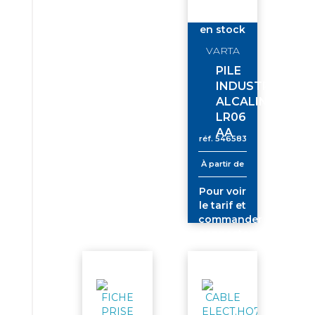
en stock
VARTA
PILE
INDUSTRIAL
ALCALINE
LR06
AA
réf.
546583
À partir de
Pour voir
le tarif et
commander
connectez-
vous