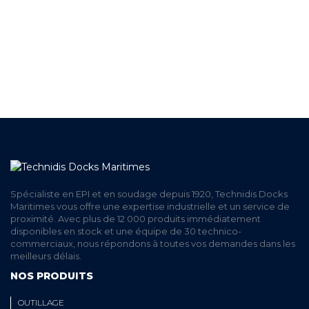
A VOTRE ECOUTE
LIVRAISON
ET RETRAIT AGENCE
PAIEMENT SECURISÉ
EN LIGNE
Spécialiste en EPI et en soudage depuis 1920, Technidis Docks
Maritimes vous offre une expertise industrielle et un service de
proximité. Avec plus de 12 000 produits immédiatement
disponibles en stock et une équipe de 30 technico-
commerciaux, nous répondons à toutes vos demandes dans les
meilleurs délais.
NOS PRODUITS
OUTILLAGE