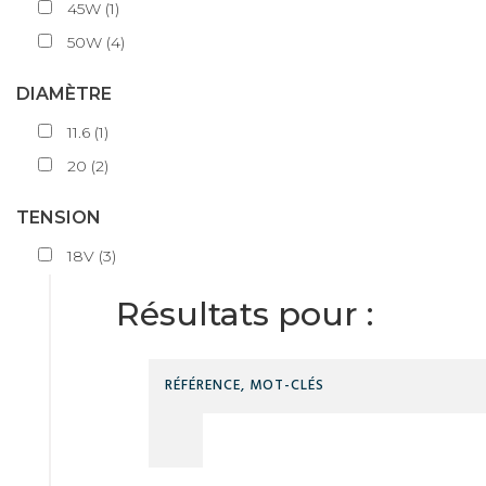
45W
(
1
)
50W
(
4
)
DIAMÈTRE
11.6
(
1
)
20
(
2
)
TENSION
18V
(
3
)
Résultats pour :