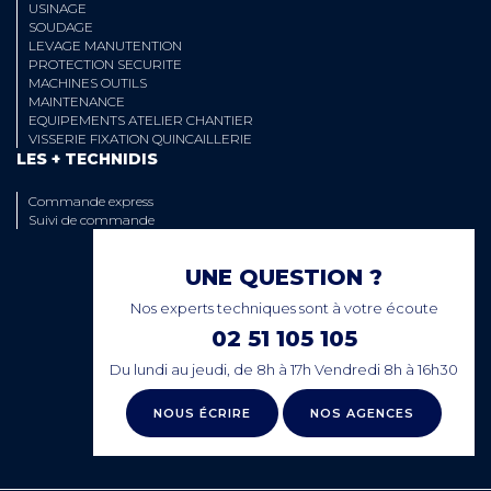
USINAGE
SOUDAGE
LEVAGE MANUTENTION
PROTECTION SECURITE
MACHINES OUTILS
MAINTENANCE
EQUIPEMENTS ATELIER CHANTIER
VISSERIE FIXATION QUINCAILLERIE
LES + TECHNIDIS
Commande express
Suivi de commande
UNE QUESTION ?
Nos experts techniques sont à votre écoute
02 51 105 105
Du lundi au jeudi, de 8h à 17h Vendredi 8h à 16h30
NOUS ÉCRIRE
NOS AGENCES