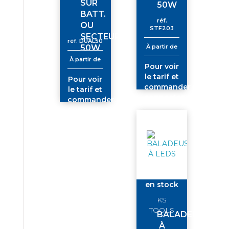
SUR
50W
BATT.
réf.
OU
STF203
SECTEUR
réf.
DUAL50
50W
À partir de
À partir de
Pour voir
le tarif et
Pour voir
commander
le tarif et
connectez-
commander
vous
connectez-
vous
en stock
KS
TOOLS
BALADEUSE
À