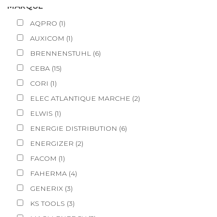
MARQUE
AQPRO
(
1
)
AUXICOM
(
1
)
BRENNENSTUHL
(
6
)
CEBA
(
15
)
CORI
(
1
)
ELEC ATLANTIQUE MARCHE
(
2
)
ELWIS
(
1
)
ENERGIE DISTRIBUTION
(
6
)
ENERGIZER
(
2
)
FACOM
(
1
)
FAHERMA
(
4
)
GENERIX
(
3
)
KS TOOLS
(
3
)