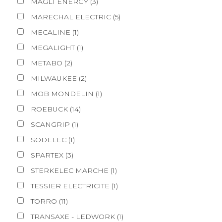
MAGLI ENERGY
(
3
)
MARECHAL ELECTRIC
(
5
)
MECALINE
(
1
)
MEGALIGHT
(
1
)
METABO
(
2
)
MILWAUKEE
(
2
)
MOB MONDELIN
(
1
)
ROEBUCK
(
14
)
SCANGRIP
(
1
)
SODELEC
(
1
)
SPARTEX
(
3
)
STERKELEC MARCHE
(
1
)
TESSIER ELECTRICITE
(
1
)
TORRO
(
11
)
TRANSAXE - LEDWORK
(
1
)