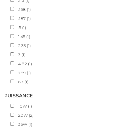
.113
(
1
)
.168
(
1
)
.187
(
1
)
.5
(
1
)
1.45
(
1
)
2.35
(
1
)
3
(
1
)
4.82
(
1
)
7.99
(
1
)
68
(
1
)
PUISSANCE
10W
(
1
)
20W
(
2
)
36W
(
1
)