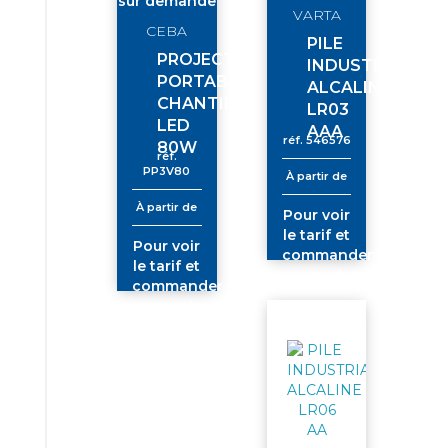
sur demande
VARTA
CEBA
PILE
PROJECTEUR
INDUSTRIAL
PORTABLE
ALCALINE
CHANTIER
LR03
LED
AAA
réf.
546576
80W
réf.
PP3V80
À partir de
À partir de
Pour voir
le tarif et
Pour voir
commander
le tarif et
connectez-
commander
vous
connectez-
vous