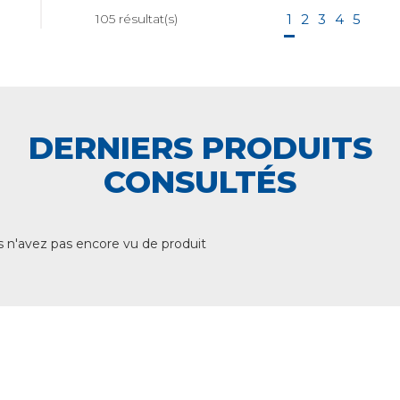
105
résultat(s)
1
2
3
4
5
DERNIERS PRODUITS
CONSULTÉS
 n'avez pas encore vu de produit
+ DE 12 000 PRODUITS
EN STOCK
UNE ÉQUIPE TECHNIQUE