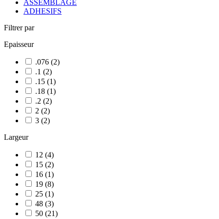
ASSEMBLAGE
ADHESIFS
Filtrer par
Epaisseur
.076
(
2
)
.1
(
2
)
.15
(
1
)
.18
(
1
)
.2
(
2
)
2
(
2
)
3
(
2
)
Largeur
12
(
4
)
15
(
2
)
16
(
1
)
19
(
8
)
25
(
1
)
48
(
3
)
50
(
21
)