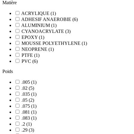
Matière
ACRYLIQUE
(
1
)
ADHESIF ANAEROBIE
(
6
)
ALUMINIUM
(
1
)
CYANOACRYLATE
(
3
)
EPOXY
(
1
)
MOUSSE POLYETHYLENE
(
1
)
NEOPRENE
(
1
)
PTFE
(
1
)
PVC
(
6
)
Poids
.005
(
1
)
.02
(
5
)
.035
(
1
)
.05
(
2
)
.075
(
1
)
.081
(
1
)
.083
(
1
)
.2
(
1
)
.29
(
3
)