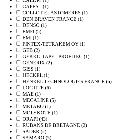
CALDIC
(
1
)
CAPEST
(
1
)
COLLOT ELASTOMERES
(
1
)
DEN BRAVEN FRANCE
(
1
)
DENSO
(
1
)
EMFI
(
5
)
EMI
(
1
)
FINTEX-TETRAKEM OY
(
1
)
GEB
(
2
)
GEKKO TAPE - PROFITEC
(
1
)
GENERIX
(
2
)
GISS
(
1
)
HECKEL
(
1
)
HENKEL TECHNOLOGIES FRANCE
(
6
)
LOCTITE
(
6
)
MAE
(
1
)
MECALINE
(
5
)
METABO
(
1
)
MOLYKOTE
(
1
)
ORAPI
(
43
)
RUBANS DE BRETAGNE
(
2
)
SADER
(
2
)
SAMARO
(
5
)